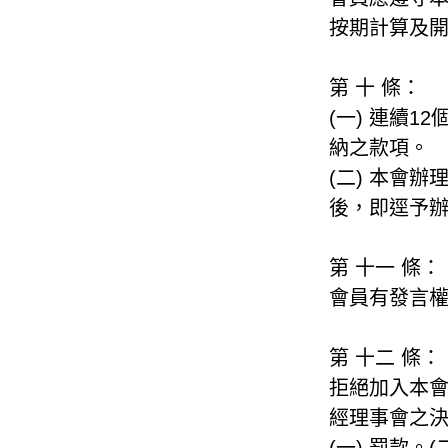
按期計算及開
第 十 條：
(一) 連續
納之款項。
(二) 本會
後，即逕予
第 十一 條：
會員有發言
第 十二 條：
拒絕加入本
經理事會之
(一) 罰款。(