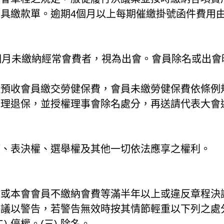
具繳款單。逾期4個月以上每期催繳掛號函件費用
12個月未繳納經常會費者，視為出會。會員除名或出
辦理預收會員繳交勞健保費，會員未繳勞健保費依條例
辦理退保，並授權理事會除名處分，再送請代表大會
權、表決權、選舉權及其他一切依法應享之權利。
會或本會會員不繳納會費等滿半年以上或違反章程決
決議以警告，若警告無效時按其情節輕重以下列之處
二) 停權。(三) 除名。