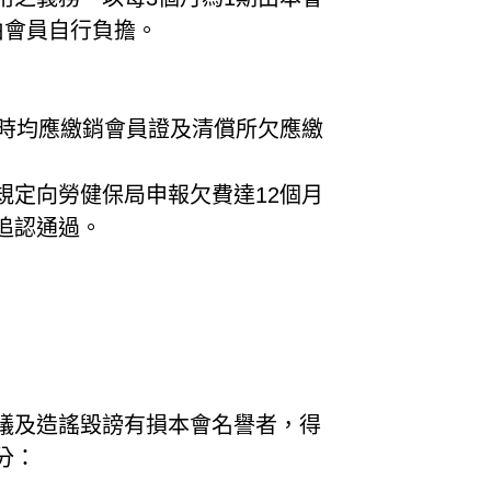
由會員自行負擔。
會時均應繳銷會員證及清償所欠應繳
規定向勞健保局申報欠費達12個月
追認通過。
議及造謠毀謗有損本會名譽者，得
分：