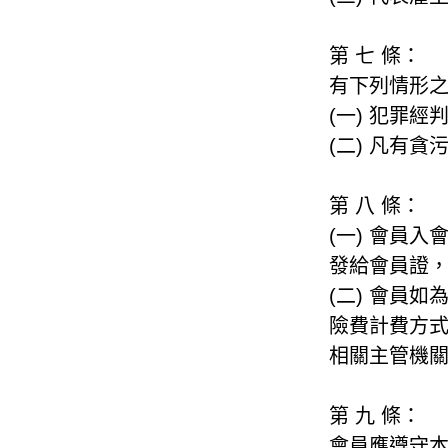
第 七 條：
有下列情形
(一) 犯罪
(二) 凡有
第 八 條：
(一) 會員
發給會員證
(二) 會員
險費計費方
相關主管機
第 九 條：
會員應遵守本