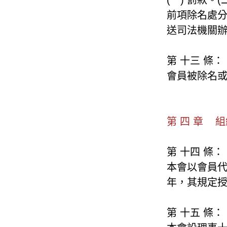
前項除名處
送司法機關
第 十三 條：
會員被除名
第 四 章 
第 十四 條：
本會以會員
年，其規定
第 十五 條：