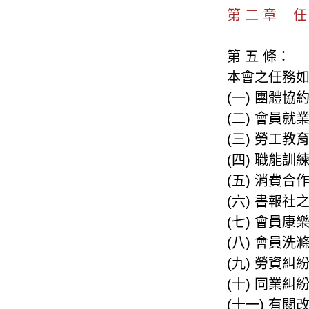
第 二 章 
第 五 條：
本會之任務
(一) 團體
(二) 會員就
(三) 勞工教
(四) 職能
(五) 消費合
(六) 書報
(七) 會員
(八) 會員
(九) 勞資
(十) 同業
(十一) 有