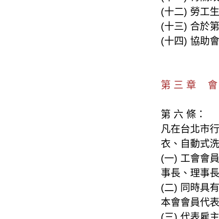
(十二) 勞
(十三) 合
(十四) 協
第 三 章 
第 六 條：
凡在台北市
衣、自動式
(一) 工會
事長、理事
(二) 同時
本會會員代
(三) 代表