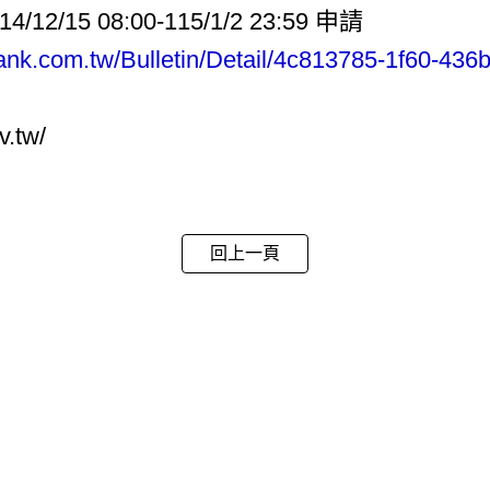
5 08:00-115/1/2 23:59 申請
ank.com.tw/Bulletin/Detail/4c813785-1f60-436
v.tw/
回上一頁