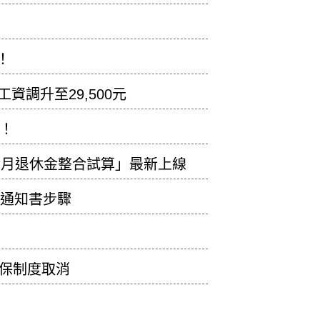
！
資調升至29,500元
囉！
金月退休金整合試算」最新上線
定通知書步驟
復保制度取消